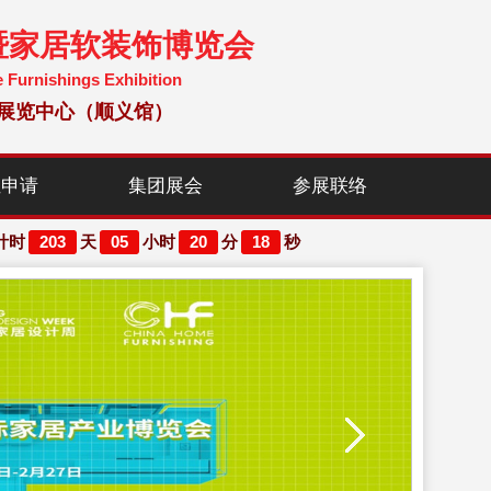
暨家居软装饰博览会
e Furnishings Exhibition
国国际展览中心（顺义馆）
位申请
集团展会
参展联络
203
05
20
16
计时
天
小时
分
秒